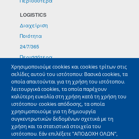
Περισσότερα
LOGISTICS
Διαχείριση
Ποιότητα
24/7/365
Περισσότερα
Χρησιμοποιούμε cookies και cookies τρίτων στις
ΕΙΔΙΚΑ ΦΟΡΤΙΑ
σελίδες αυτού του ιστότοπου: Βασικά cookies, τα
Φάρμακα
οποία απαιτούνται για τη χρήση του ιστότοπου.
λειτουργικά cookies, τα οποία παρέχουν
Τροφοδοσίες Πλοίων
καλύτερη ευκολία στη χρήση κατά τη χρήση του
Εμπορεύματα Υψηλής Αξίας
ιστότοπου· cookies απόδοσης, τα οποία
χρησιμοποιούμε για τη δημιουργία
Περισσότερα
συγκεντρωτικών δεδομένων σχετικά με τη
χρήση και τα στατιστικά στοιχεία του
MED FRIGO
ιστότοπου. Εάν επιλέξετε "ΑΠΟΔΟΧΗ ΟΛΩΝ",
Με Μια Ματιά